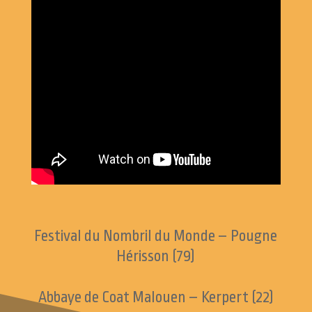
Festival du Nombril du Monde – Pougne
Hérisson (79)
Abbaye de Coat Malouen – Kerpert (22)