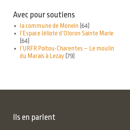
Avec pour soutiens
la commune de Monein
(64)
l’Espace Jéliote d’Oloron Sainte Marie
(64)
l’URFR Poitou-Charentes – Le moulin
du Marais à Lezay
(79)
Ils en parlent