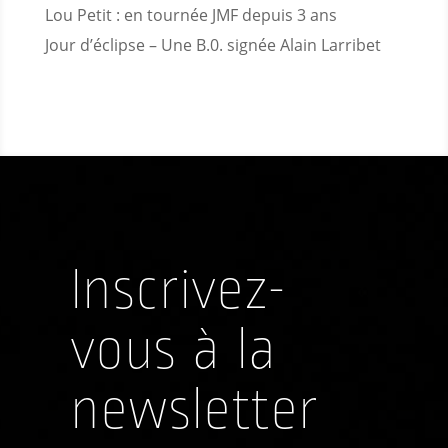
Lou Petit : en tournée JMF depuis 3 ans
Jour d’éclipse – Une B.0. signée Alain Larribet
Inscrivez-
vous à la
newsletter