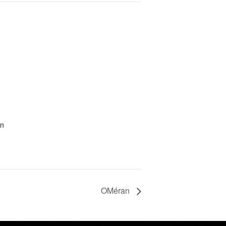
on
OMéran