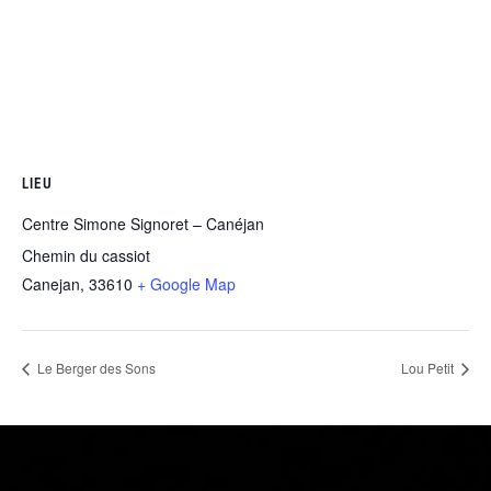
LIEU
Centre Simone Signoret – Canéjan
Chemin du cassiot
Canejan
,
33610
+ Google Map
Le Berger des Sons
Lou Petit