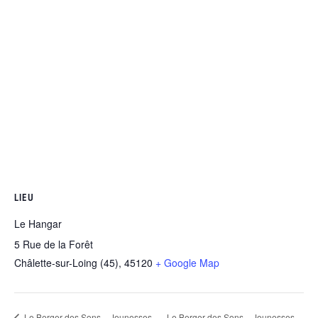
LIEU
Le Hangar
5 Rue de la Forêt
Châlette-sur-Loing (45)
,
45120
+ Google Map
Le Berger des Sons – Jeunesses
Le Berger des Sons – Jeunesses