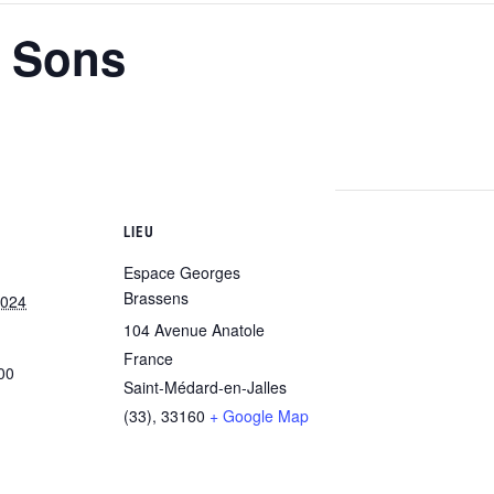
s Sons
LIEU
Espace Georges
Brassens
2024
104 Avenue Anatole
France
00
Saint-Médard-en-Jalles
(33)
,
33160
+ Google Map